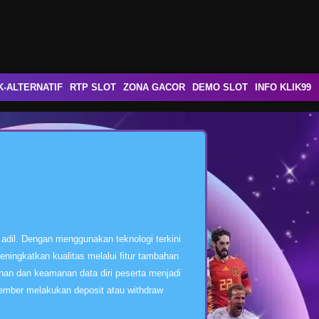
K-ALTERNATIF
RTP SLOT
ZONA GACOR
DEMO SLOT
INFO KLIK99
 adil. Dengan menggunakan teknologi terkini
eningkatkan kualitas melalui fitur tambahan
anan dan keamanan data diri peserta menjadi
mber melakukan deposit atau withdraw