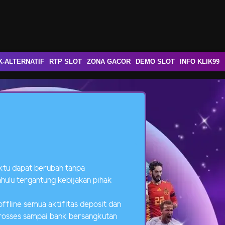
K-ALTERNATIF
RTP SLOT
ZONA GACOR
DEMO SLOT
INFO KLIK99
tu dapat berubah tanpa
hulu tergantung kebijakan pihak
ffline semua aktifitas deposit dan
prosses sampai bank bersangkutan