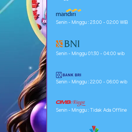
Senin - Minggu : 23:00 - 02:00 WIB
Senin - Minggu 01:30 - 04:00 wib
Senin - Minggu : 22:00 - 06:00 wib
Senin - Minggu : Tidak Ada Offline